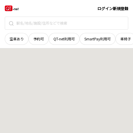
愛媛県
今治市
高市
地域選択で探す
ログイン
新規登録
空車あり
予約可
QT-net利用可
SmartPay利用可
車椅子