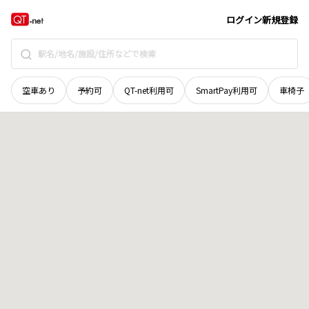
愛媛県
今治市
地域選択で探す
ログイン
新規登録
空車あり
予約可
QT-net利用可
SmartPay利用可
車椅子