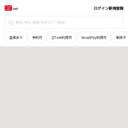
愛媛県
伊予市
中山町栗田
地域選択で探す
ログイン
新規登録
空車あり
予約可
QT-net利用可
SmartPay利用可
車椅子