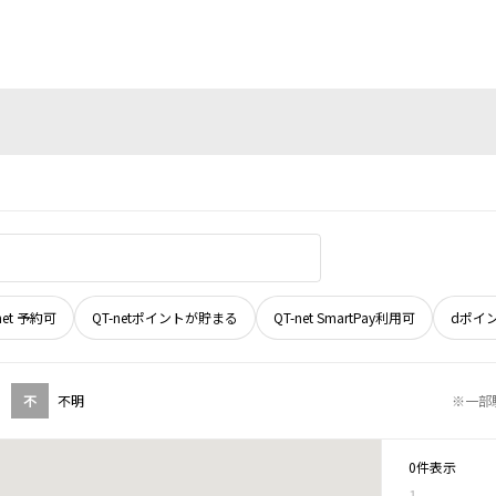
net 予約可
QT-netポイントが貯まる
QT-net SmartPay利用可
dポイ
不
不明
※一部
0件表示
1