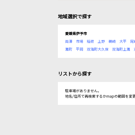
地域選択で探す
愛媛県伊予市
両澤
市場
稲荷
上野
鵜崎
大平
尾
灘町
平岡
双海町大久保
双海町上灘
リストから探す
駐車場がありません。
地名/住所で再検索するかmapの範囲を変