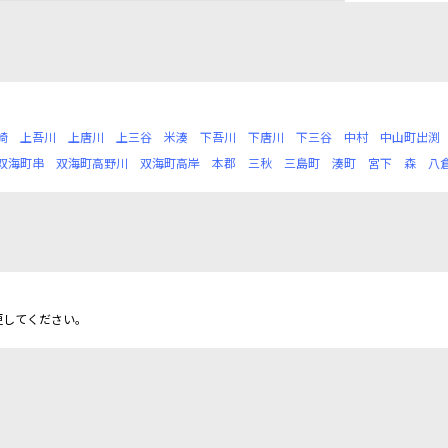
崎
上吾川
上唐川
上三谷
米湊
下吾川
下唐川
下三谷
中村
中山町出渕
双海町串
双海町高野川
双海町高岸
本郡
三秋
三島町
湊町
宮下
森
八
更してください。