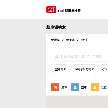
駐車場検索
駐車場検索
愛媛県
伊予市
中村
空車あり
車椅子対応あり
QT-
満
満車
空
空車
混
混雑