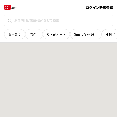
愛媛県
伊予市
双海町高野川
地域選択で探す
ログイン
新規登録
空車あり
予約可
QT-net利用可
SmartPay利用可
車椅子