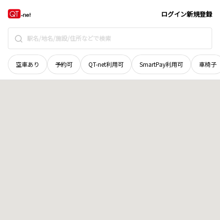
愛媛県
伊予郡砥部町
仙波
地域選択で探す
ログイン
新規登録
空車あり
予約可
QT-net利用可
SmartPay利用可
車椅子