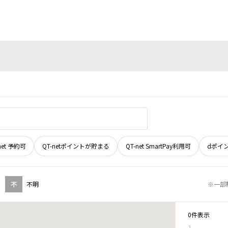
net 予約可
QT-netポイントが貯まる
QT-net SmartPay利用可
dポイ
不
不明
※一部
0件表示
1