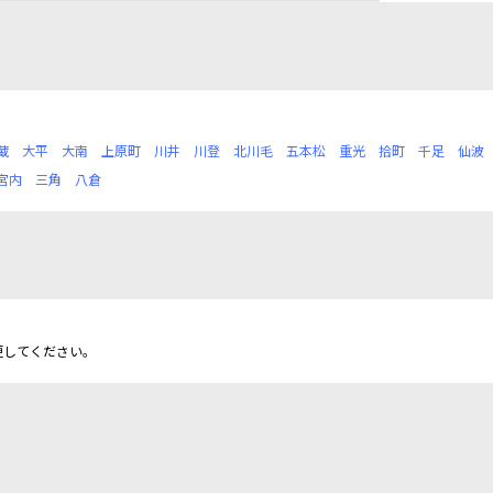
蔵
大平
大南
上原町
川井
川登
北川毛
五本松
重光
拾町
千足
仙波
宮内
三角
八倉
更してください。