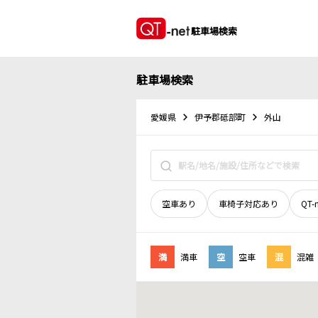
駐車場検索
駐車場検索
愛媛県
伊予郡砥部町
外山
空車あり
車椅子対応あり
QT-
満
満車
空
空車
混
混雑