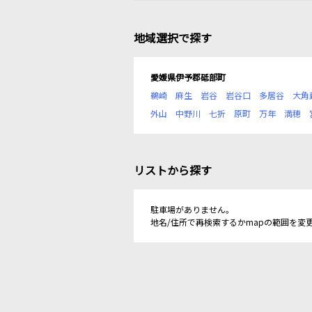
地域選択で探す
愛媛県伊予郡砥部町
鵜崎
麻生
岩谷
岩谷口
多居谷
大角
外山
中野川
七折
原町
万年
満穂
リストから探す
駐車場がありません。
地名/住所で再検索するかmapの範囲を変