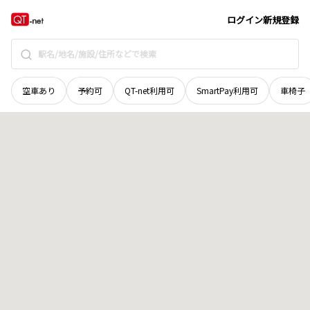
愛媛県
八幡浜市
北浜
地域選択で探す
ログイン
新規登録
空車あり
予約可
QT-net利用可
SmartPay利用可
車椅子