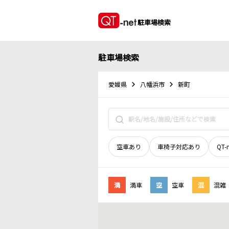
駐車場検索
駐車場検索
愛媛県
八幡浜市
新町
空車あり
車椅子対応あり
QT-
満
満車
空
空車
混
混雑