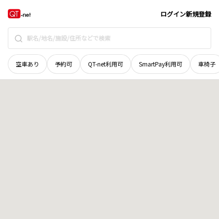
愛媛県
八幡浜市
旭町
地域選択で探す
ログイン
新規登録
空車あり
予約可
QT-net利用可
SmartPay利用可
車椅子