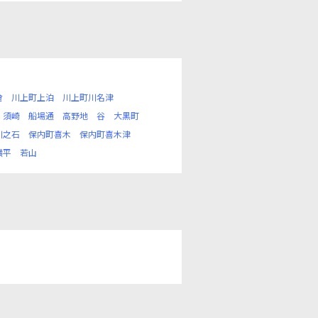
倉
川上町上泊
川上町川名津
須崎
船場通
高野地
谷
大黒町
川之石
保内町喜木
保内町喜木津
横平
若山