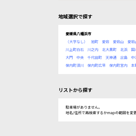
地域選択で探す
愛媛県八幡浜市
（大字なし）
旭町
愛宕
愛宕山
愛宕
川上町白石
川之内
北大黒町
北浜
国
大門
中央
千代田町
天神通
出島
中
保内町須川
保内町広早
保内町宮内
本
リストから探す
駐車場がありません。
地名/住所で再検索するかmapの範囲を変