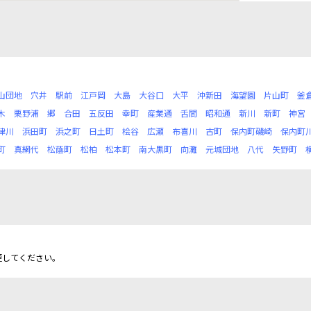
山団地
穴井
駅前
江戸岡
大島
大谷口
大平
沖新田
海望園
片山町
釜
木
栗野浦
郷
合田
五反田
幸町
産業通
舌間
昭和通
新川
新町
神宮
津川
浜田町
浜之町
日土町
桧谷
広瀬
布喜川
古町
保内町磯崎
保内町
町
真網代
松蔭町
松柏
松本町
南大黒町
向灘
元城団地
八代
矢野町
更してください。