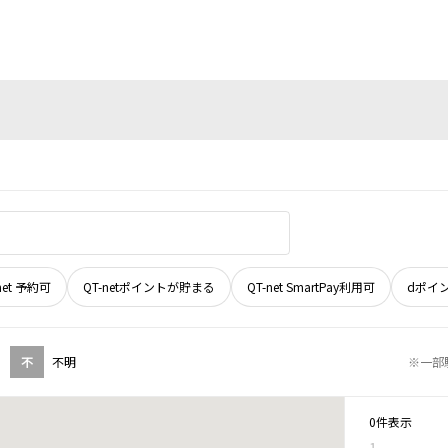
net 予約可
QT-netポイントが貯まる
QT-net SmartPay利用可
dポイ
不
不明
※一部
0件表示
1