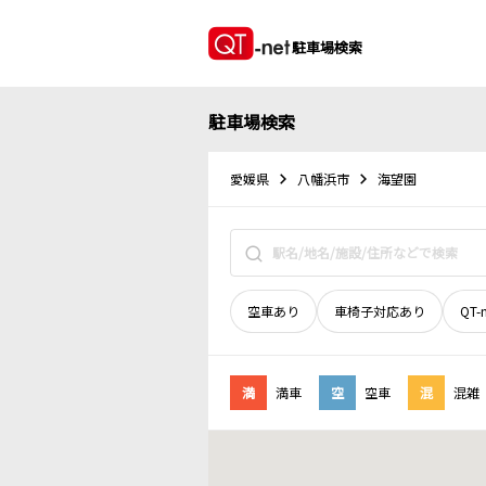
駐車場検索
駐車場検索
愛媛県
八幡浜市
海望園
空車あり
車椅子対応あり
QT-
満
満車
空
空車
混
混雑