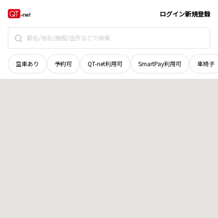
愛媛県
八幡浜市
穴井
地域選択で探す
ログイン
新規登録
空車あり
予約可
QT-net利用可
SmartPay利用可
車椅子