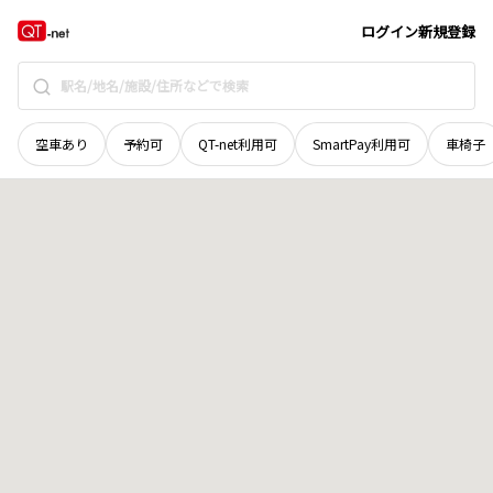
愛媛県
八幡浜市
舌間
地域選択で探す
ログイン
新規登録
空車あり
予約可
QT-net利用可
SmartPay利用可
車椅子