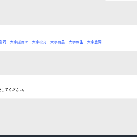
富岡
大字延野々
大字松丸
大字目黒
大字蕨生
大字豊岡
更してください。