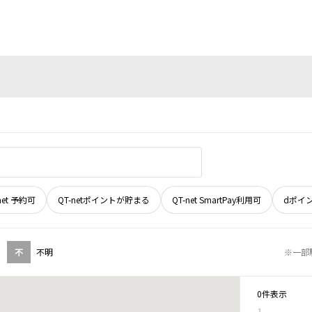
net 予約可
QT-netポイントが貯まる
QT-net SmartPay利用可
dポイ
不
不明
※一部
0件表示
1