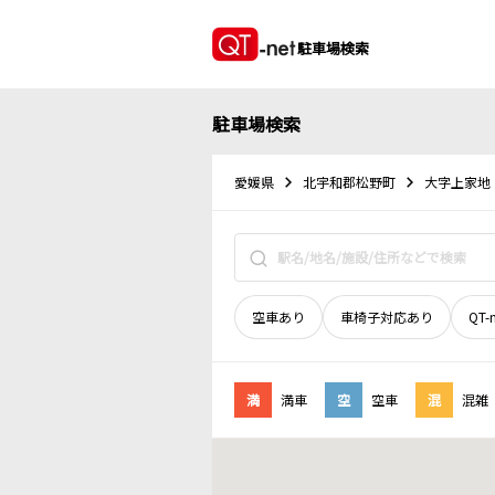
駐車場検索
駐車場検索
愛媛県
北宇和郡松野町
大字上家地
空車あり
車椅子対応あり
QT-
満
満車
空
空車
混
混雑