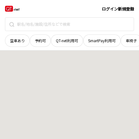
愛媛県
北宇和郡松野町
大字蕨生
地域選択で探す
ログイン
新規登録
空車あり
予約可
QT-net利用可
SmartPay利用可
車椅子