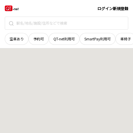
愛媛県
北宇和郡松野町
地域選択で探す
ログイン
新規登録
空車あり
予約可
QT-net利用可
SmartPay利用可
車椅子