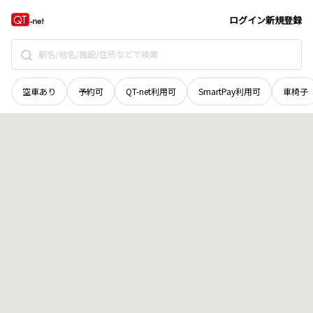
愛媛県
北宇和郡鬼北町
大字出目
地域選択で探す
ログイン
新規登録
空車あり
予約可
QT-net利用可
SmartPay利用可
車椅子