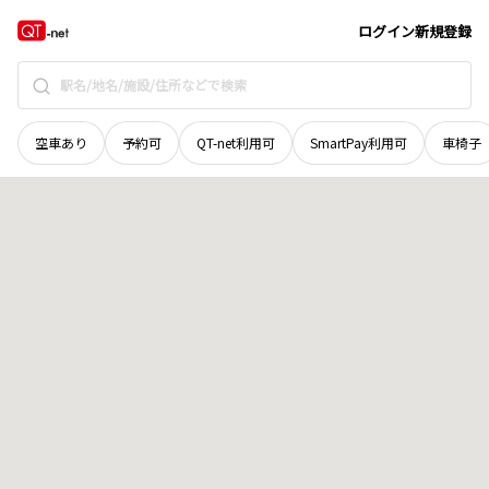
愛媛県
北宇和郡鬼北町
大字小松
地域選択で探す
ログイン
新規登録
空車あり
予約可
QT-net利用可
SmartPay利用可
車椅子