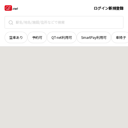
愛媛県
南宇和郡愛南町
城辺甲
地域選択で探す
ログイン
新規登録
空車あり
予約可
QT-net利用可
SmartPay利用可
車椅子