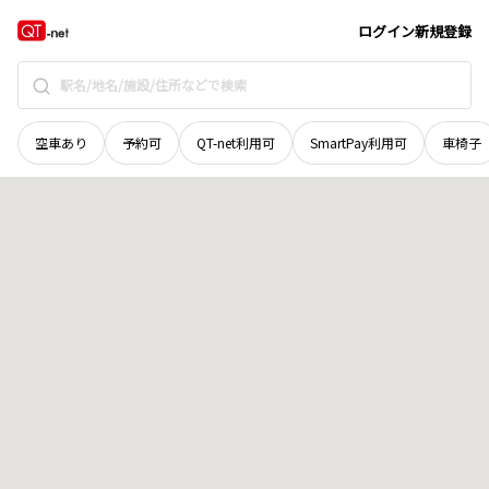
愛媛県
南宇和郡愛南町
柏崎
地域選択で探す
ログイン
新規登録
空車あり
予約可
QT-net利用可
SmartPay利用可
車椅子