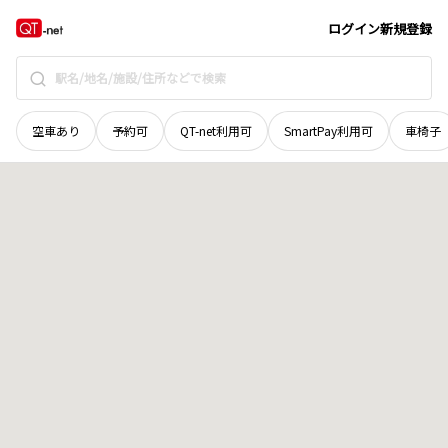
愛媛県
南宇和郡愛南町
柿ノ浦
地域選択で探す
ログイン
新規登録
空車あり
予約可
QT-net利用可
SmartPay利用可
車椅子