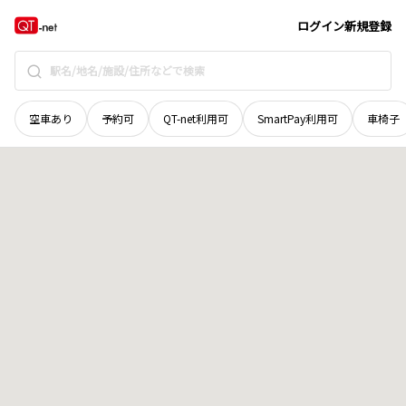
愛媛県
南宇和郡愛南町
武者泊
地域選択で探す
ログイン
新規登録
空車あり
予約可
QT-net利用可
SmartPay利用可
車椅子