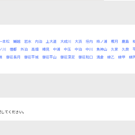
一本松
鯆越
岩水
内泊
上大道
大成川
大浜
垣内
柿ノ浦
樫月
鹿島
ノ川
僧都
外泊
高畑
樽見
中浦
中玉
中泊
中川
魚神山
久家
久良
洲
御荘長月
御荘平城
御荘平山
御荘深泥
御荘和口
満倉
緑乙
緑甲
緑
更してください。