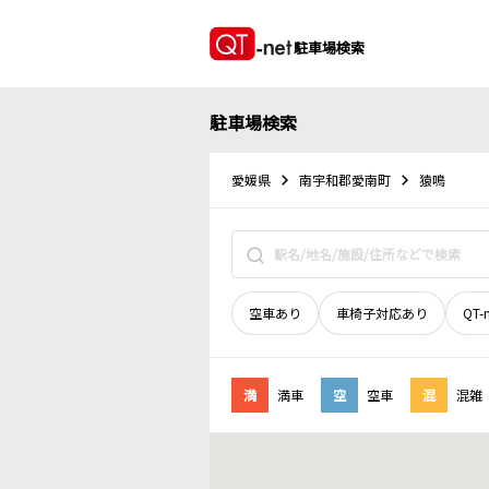
駐車場検索
駐車場検索
愛媛県
南宇和郡愛南町
猿鳴
空車あり
車椅子対応あり
QT-
満
満車
空
空車
混
混雑