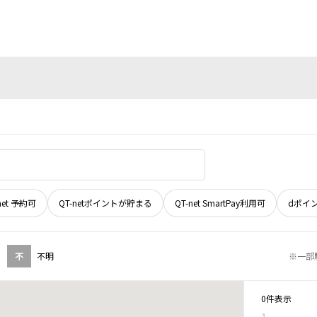
net 予約可
QT-netポイントが貯まる
QT-net SmartPay利用可
dポイ
不
不明
※一部
0件表示
1