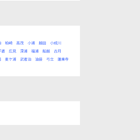
柏
柏崎
高茂
小浦
越田
小成川
平碆
広見
深浦
福浦
船越
古月
丙
麦ケ浦
武者泊
油袋
弓立
蓮乗寺