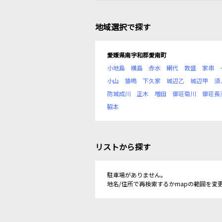
地域選択で探す
愛媛県南宇和郡愛南町
小地島
横島
赤水
網代
敦盛
家串
小山
猿鳴
下久家
城辺乙
城辺甲
須
防城成川
正木
増田
御荘菊川
御荘長
脇本
リストから探す
駐車場がありません。
地名/住所で再検索するかmapの範囲を変