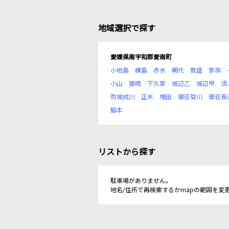
地域選択で探す
愛媛県南宇和郡愛南町
小地島
横島
赤水
網代
敦盛
家串
小山
猿鳴
下久家
城辺乙
城辺甲
須
防城成川
正木
増田
御荘菊川
御荘長
脇本
リストから探す
駐車場がありません。
地名/住所で再検索するかmapの範囲を変