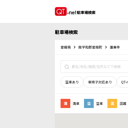
駐車場検索
駐車場検索
愛媛県
南宇和郡愛南町
蓮乗寺
空車あり
車椅子対応あり
QT-
満
満車
空
空車
混
混雑