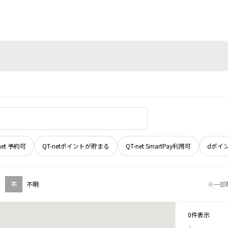
net 予約可
QT-netポイントが貯まる
QT-net SmartPay利用可
dポイ
不
不明
※一部
0件表示
1