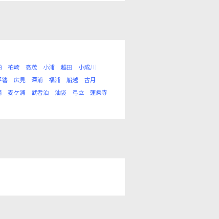
柏
柏崎
高茂
小浦
越田
小成川
平碆
広見
深浦
福浦
船越
古月
丙
麦ケ浦
武者泊
油袋
弓立
蓮乗寺