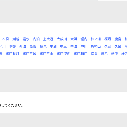
一本松
鯆越
岩水
内泊
上大道
大成川
大浜
垣内
柿ノ浦
樫月
鹿島
ノ川
僧都
外泊
高畑
樽見
中浦
中玉
中泊
中川
魚神山
久家
久良
洲
御荘長月
御荘平城
御荘平山
御荘深泥
御荘和口
満倉
緑乙
緑甲
緑
更してください。