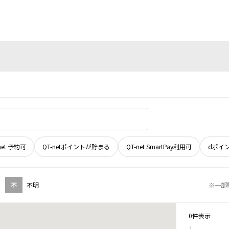
net 予約可
QT-netポイントが貯まる
QT-net SmartPay利用可
dポイ
不
不明
※一部
0件表示
1