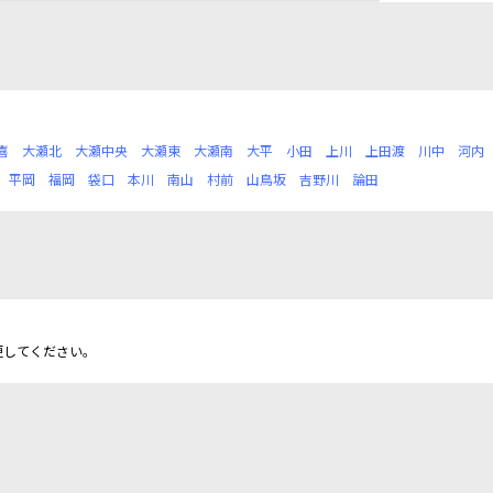
喜
大瀬北
大瀬中央
大瀬東
大瀬南
大平
小田
上川
上田渡
川中
河内
平岡
福岡
袋口
本川
南山
村前
山鳥坂
吉野川
論田
更してください。