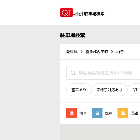
駐車場検索
駐車場検索
愛媛県
喜多郡内子町
内子
空車あり
車椅子対応あり
QT-
満
満車
空
空車
混
混雑