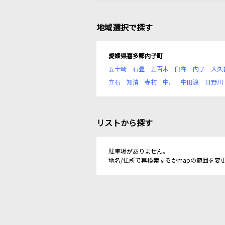
地域選択で探す
愛媛県喜多郡内子町
五十崎
石畳
五百木
臼杵
内子
大久
立石
知清
寺村
中川
中田渡
日野川
リストから探す
駐車場がありません。
地名/住所で再検索するかmapの範囲を変