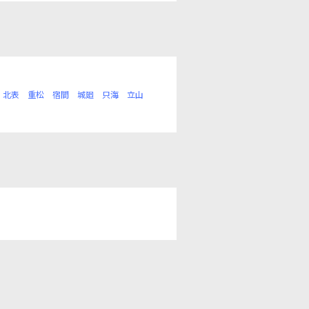
北表
重松
宿間
城廻
只海
立山