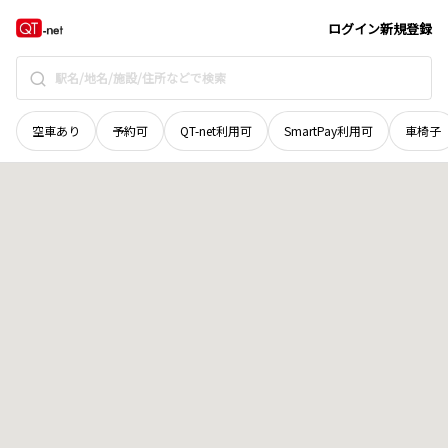
愛媛県
喜多郡内子町
宿間
地域選択で探す
ログイン
新規登録
空車あり
予約可
QT-net利用可
SmartPay利用可
車椅子