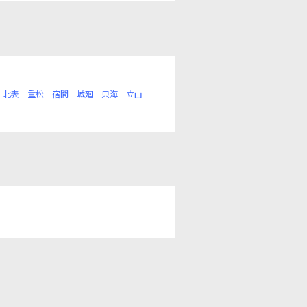
北表
重松
宿間
城廻
只海
立山