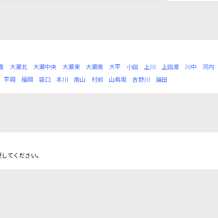
喜
大瀬北
大瀬中央
大瀬東
大瀬南
大平
小田
上川
上田渡
川中
河内
平岡
福岡
袋口
本川
南山
村前
山鳥坂
吉野川
論田
更してください。