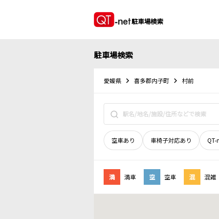
駐車場検索
駐車場検索
愛媛県
喜多郡内子町
村前
空車あり
車椅子対応あり
QT-
満
満車
空
空車
混
混雑