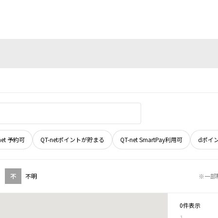
net 予約可
QT-netポイントが貯まる
QT-net SmartPay利用可
dポイ
不
不明
※一部
0件表示
1