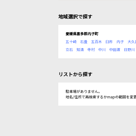
地域選択で探す
愛媛県喜多郡内子町
五十崎
石畳
五百木
臼杵
内子
大久
立石
知清
寺村
中川
中田渡
日野川
リストから探す
駐車場がありません。
地名/住所で再検索するかmapの範囲を変