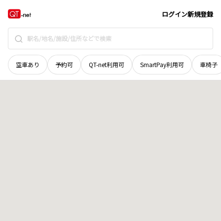
愛媛県
喜多郡内子町
立石
地域選択で探す
ログイン
新規登録
空車あり
予約可
QT-net利用可
SmartPay利用可
車椅子