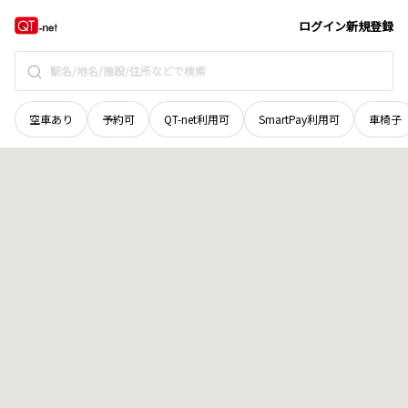
愛媛県
四国中央市
中之庄町
地域選択で探す
ログイン
新規登録
空車あり
予約可
QT-net利用可
SmartPay利用可
車椅子