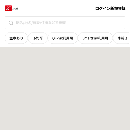
愛媛県
四国中央市
土居町藤原
地域選択で探す
ログイン
新規登録
空車あり
予約可
QT-net利用可
SmartPay利用可
車椅子