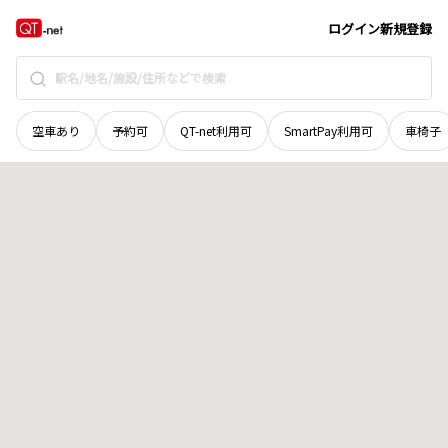
愛媛県
四国中央市
新宮町新瀬川
地域選択で探す
ログイン
新規登録
空車あり
予約可
QT-net利用可
SmartPay利用可
車椅子