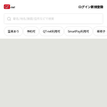
愛媛県
四国中央市
豊岡町大町
地域選択で探す
ログイン
新規登録
空車あり
予約可
QT-net利用可
SmartPay利用可
車椅子