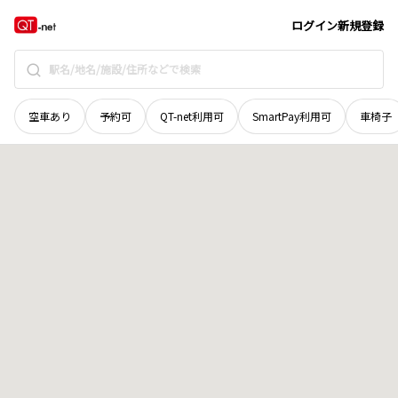
愛媛県
四国中央市
金生町下分
地域選択で探す
ログイン
新規登録
空車あり
予約可
QT-net利用可
SmartPay利用可
車椅子