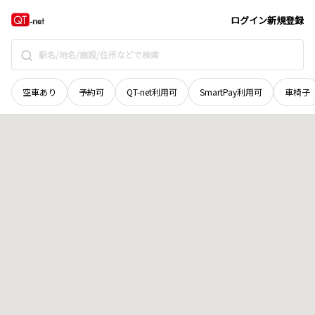
愛媛県
大洲市
中村
地域選択で探す
ログイン
新規登録
空車あり
予約可
QT-net利用可
SmartPay利用可
車椅子