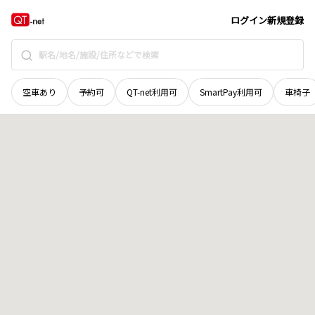
愛媛県
大洲市
成能
地域選択で探す
ログイン
新規登録
空車あり
予約可
QT-net利用可
SmartPay利用可
車椅子