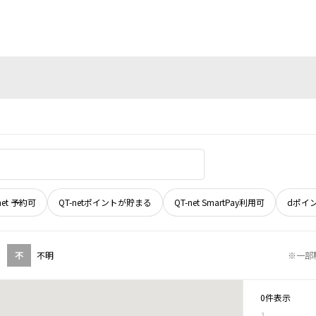
net 予約可
QT-netポイントが貯まる
QT-net SmartPay利用可
dポイ
不
不明
※一部
0件表示
1