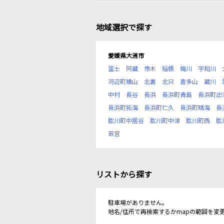
地域選択で探す
愛媛県大洲市
冨士
阿蔵
市木
稲積
梅川
宇和川
河辺町横山
北裏
北只
喜多山
蔵川
中村
長谷
長浜
長浜町青島
長浜町出
長浜町拓海
長浜町仁久
長浜町晴海
長
肱川町中居谷
肱川町中津
肱川町西
肱
若宮
リストから探す
駐車場がありません。
地名/住所で再検索するかmapの範囲を変