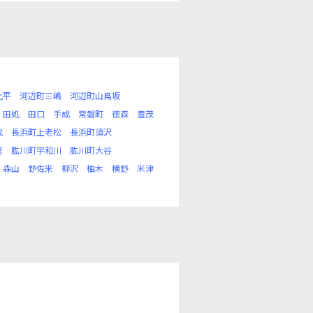
北平
河辺町三嶋
河辺町山鳥坂
田処
田口
手成
常磐町
徳森
豊茂
戒
長浜町上老松
長浜町須沢
宮
肱川町宇和川
肱川町大谷
森山
野佐来
柳沢
柚木
横野
米津