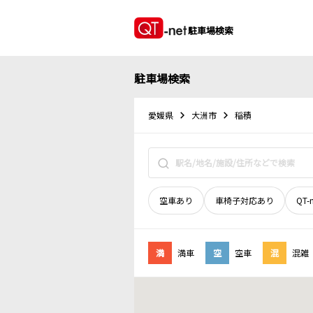
駐車場検索
駐車場検索
愛媛県
大洲市
稲積
空車あり
車椅子対応あり
QT-
満
満車
空
空車
混
混雑