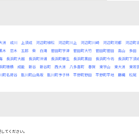
大洲
戒川
上須戒
河辺町植松
河辺町川上
河辺町川崎
河辺町河都
河辺町
黒木
恋木
五郎
柴
白滝
菅田町宇津
菅田町大竹
菅田町菅田
高山
多田
海
長浜町大越
長浜町沖浦
長浜町櫛生
長浜町黒田
長浜町今坊
長浜町下須
浜町穂積
成能
新谷
新谷町
西大洲
八多喜町
春賀
東宇山
東大洲
東若
川町名荷谷
肱川町山鳥坂
肱川町予子林
平野町野田
平野町平地
藤縄
松尾
更してください。