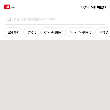
愛媛県
大洲市
黒木
地域選択で探す
ログイン
新規登録
空車あり
予約可
QT-net利用可
SmartPay利用可
車椅子