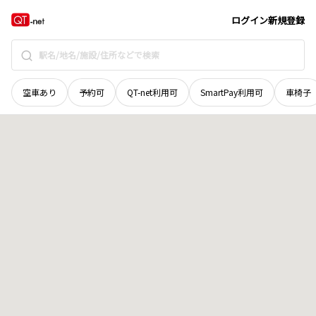
愛媛県
宇和島市
三間町是延
地域選択で探す
ログイン
新規登録
空車あり
予約可
QT-net利用可
SmartPay利用可
車椅子