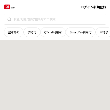
愛媛県
宇和島市
並松
地域選択で探す
ログイン
新規登録
空車あり
予約可
QT-net利用可
SmartPay利用可
車椅子