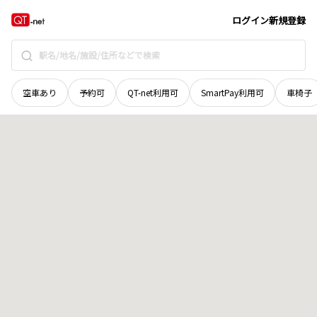
愛媛県
宇和島市
丸穂町
地域選択で探す
ログイン
新規登録
空車あり
予約可
QT-net利用可
SmartPay利用可
車椅子