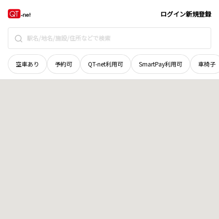
愛媛県
宇和島市
吉田町立間尻
地域選択で探す
ログイン
新規登録
空車あり
予約可
QT-net利用可
SmartPay利用可
車椅子