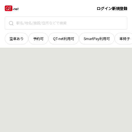
愛媛県
宇和島市
和霊中町
地域選択で探す
ログイン
新規登録
空車あり
予約可
QT-net利用可
SmartPay利用可
車椅子