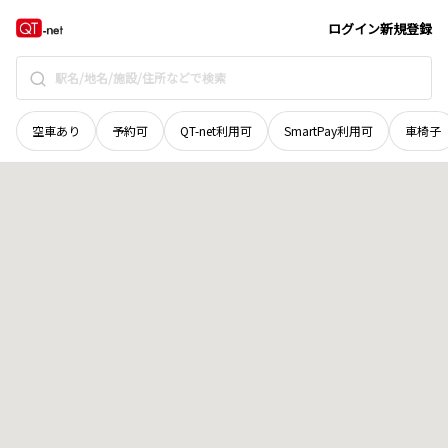
愛媛県
宇和島市
夏目町
地域選択で探す
ログイン
新規登録
空車あり
予約可
QT-net利用可
SmartPay利用可
車椅子