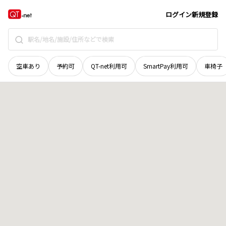
愛媛県
宇和島市
寄松
地域選択で探す
ログイン
新規登録
空車あり
予約可
QT-net利用可
SmartPay利用可
車椅子