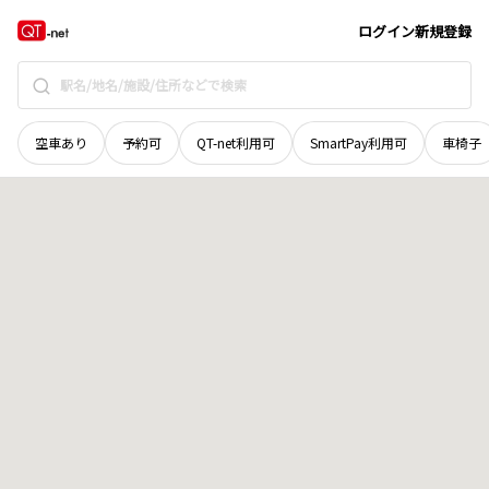
愛媛県
宇和島市
本町追手
地域選択で探す
ログイン
新規登録
空車あり
予約可
QT-net利用可
SmartPay利用可
車椅子