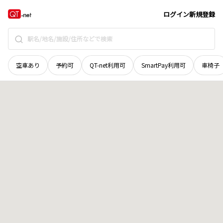
愛媛県
宇和島市
桝形町
地域選択で探す
ログイン
新規登録
空車あり
予約可
QT-net利用可
SmartPay利用可
車椅子