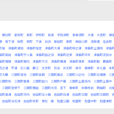
朝日町
愛宕町
泉町
伊吹町
祝森
宇和津町
恵美須町
大浦
大宮町
御
港
坂下津
桜町
笹町
下波
白浜
新田町
新町
神田川原
須賀通
住吉町
町後
津島町浦知
津島町塩定
津島町大浦
津島町柿之浦
津島町上畑地
津島
島町高田
津島町竹ヶ島
津島町田之浜
津島町近家
津島町坪井
津島町泥目水
島町増穂
津島町御内
津島町弓立
津島町横浦
津島町漁家
津島町脇
鶴島町
百之浦
平浦
広小路
藤江
文京町
別当
弁天町
保手
堀端町
本九島
本
町大藤
三間町音地
三間町金銅
三間町兼近
三間町川之内
三間町北増穂
三
三間町則
三間町曽根
三間町田川
三間町戸雁
三間町土居垣内
三間町土居中
三間町宮野下
三間町務田
三間町元宗
宮下
御幸町
妙典寺前
明倫町
元
田町奥浦
吉田町河内
吉田町北小路
吉田町白浦
吉田町立間
吉田町立間尻
吉田町法花津
吉田町本町
寄松
蕨
和霊公園
和霊町
和霊中町
和霊東町