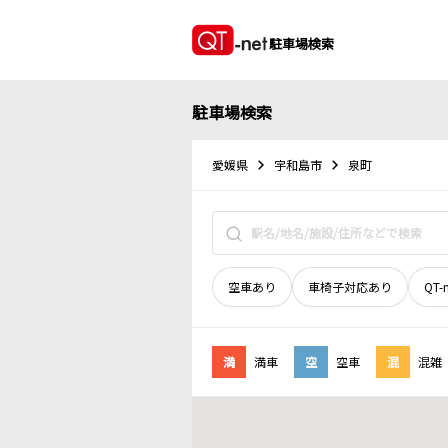
駐車場検索
駐車場検索
愛媛県
宇和島市
泉町
空車あり
車椅子対応あり
QT-
満
満車
空
空車
混
混雑