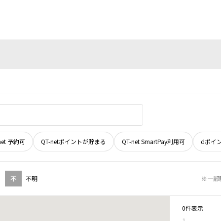
net 予約可
QT-netポイントが貯まる
QT-net SmartPay利用可
dポイ
不
不明
※一部
0件表示
1