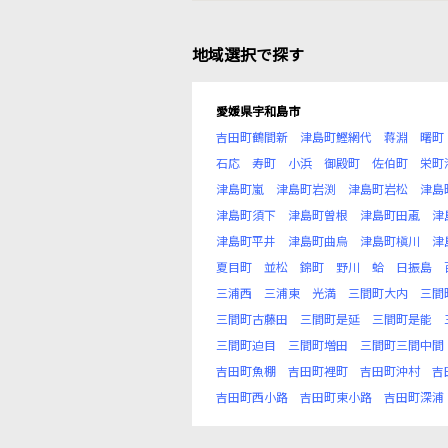
地域選択で探す
愛媛県宇和島市
吉田町鶴間新
津島町鰹網代
蒋淵
曙町
石応
寿町
小浜
御殿町
佐伯町
栄町
津島町嵐
津島町岩渕
津島町岩松
津島
津島町須下
津島町曽根
津島町田颪
津
津島町平井
津島町曲烏
津島町槇川
津
夏目町
並松
錦町
野川
蛤
日振島
三浦西
三浦東
光満
三間町大内
三間
三間町古藤田
三間町是延
三間町是能
三間町迫目
三間町増田
三間町三間中間
吉田町魚棚
吉田町裡町
吉田町沖村
吉
吉田町西小路
吉田町東小路
吉田町深浦