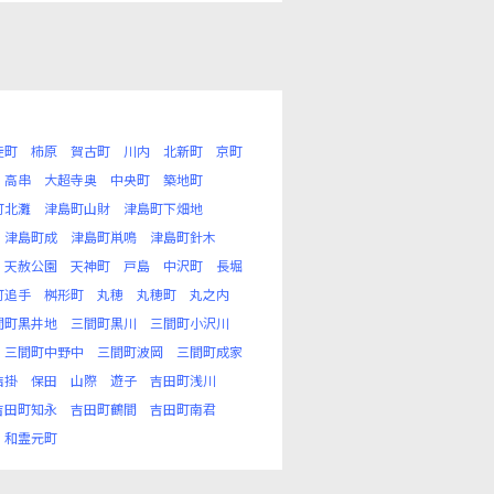
徒町
柿原
賀古町
川内
北新町
京町
高串
大超寺奥
中央町
築地町
町北灘
津島町山財
津島町下畑地
津島町成
津島町鼡鳴
津島町針木
天赦公園
天神町
戸島
中沢町
長堀
町追手
桝形町
丸穂
丸穂町
丸之内
間町黒井地
三間町黒川
三間町小沢川
三間町中野中
三間町波岡
三間町成家
結掛
保田
山際
遊子
吉田町浅川
吉田町知永
吉田町鶴間
吉田町南君
和霊元町