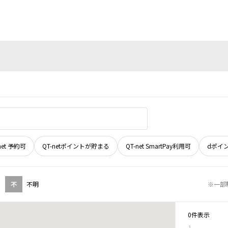
net 予約可
QT-netポイントが貯まる
QT-net SmartPay利用可
dポイ
不
不明
※一部
0件表示
1