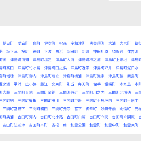
朝日町
愛宕町
泉町
伊吹町
祝森
宇和津町
恵美須町
大浦
大宮町
御
港
坂下津
桜町
笹町
下波
白浜
新田町
新町
神田川原
須賀通
住吉町
町後
津島町浦知
津島町塩定
津島町大浦
津島町柿之浦
津島町上畑地
津島
島町高田
津島町竹ヶ島
津島町田之浜
津島町近家
津島町坪井
津島町泥目水
島町増穂
津島町御内
津島町弓立
津島町横浦
津島町漁家
津島町脇
鶴島町
百之浦
平浦
広小路
藤江
文京町
別当
弁天町
保手
堀端町
本九島
本
町大藤
三間町音地
三間町金銅
三間町兼近
三間町川之内
三間町北増穂
三
三間町則
三間町曽根
三間町田川
三間町戸雁
三間町土居垣内
三間町土居中
三間町宮野下
三間町務田
三間町元宗
宮下
御幸町
妙典寺前
明倫町
元
田町奥浦
吉田町河内
吉田町北小路
吉田町白浦
吉田町立間
吉田町立間尻
吉田町法花津
吉田町本町
寄松
蕨
和霊公園
和霊町
和霊中町
和霊東町