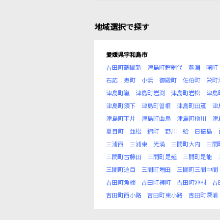
地域選択で探す
愛媛県宇和島市
吉田町鶴間新
津島町鰹網代
蒋淵
曙町
石応
寿町
小浜
御殿町
佐伯町
栄町
津島町嵐
津島町岩渕
津島町岩松
津島
津島町須下
津島町曽根
津島町田颪
津
津島町平井
津島町曲烏
津島町槇川
津
夏目町
並松
錦町
野川
蛤
日振島
三浦西
三浦東
光満
三間町大内
三間
三間町古藤田
三間町是延
三間町是能
三間町迫目
三間町増田
三間町三間中間
吉田町魚棚
吉田町裡町
吉田町沖村
吉
吉田町西小路
吉田町東小路
吉田町深浦