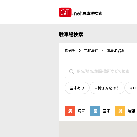
駐車場検索
駐車場検索
愛媛県
宇和島市
津島町岩渕
空車あり
車椅子対応あり
QT-
満
満車
空
空車
混
混雑