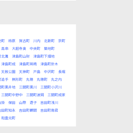
徒町
柿原
賀古町
川内
北新町
京町
高串
大超寺奥
中央町
築地町
町北灘
津島町山財
津島町下畑地
津島町成
津島町鼡鳴
津島町針木
天赦公園
天神町
戸島
中沢町
長堀
町追手
桝形町
丸穂
丸穂町
丸之内
間町黒井地
三間町黒川
三間町小沢川
三間町中野中
三間町波岡
三間町成家
結掛
保田
山際
遊子
吉田町浅川
吉田町知永
吉田町鶴間
吉田町南君
和霊元町