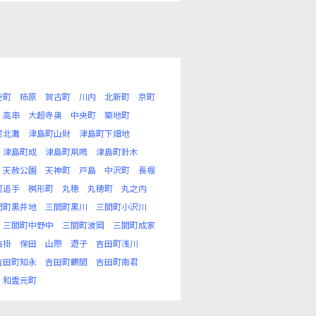
徒町
柿原
賀古町
川内
北新町
京町
高串
大超寺奥
中央町
築地町
町北灘
津島町山財
津島町下畑地
津島町成
津島町鼡鳴
津島町針木
天赦公園
天神町
戸島
中沢町
長堀
町追手
桝形町
丸穂
丸穂町
丸之内
間町黒井地
三間町黒川
三間町小沢川
三間町中野中
三間町波岡
三間町成家
結掛
保田
山際
遊子
吉田町浅川
吉田町知永
吉田町鶴間
吉田町南君
和霊元町