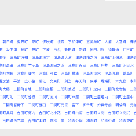
朝日町
愛宕町
泉町
伊吹町
祝森
宇和津町
恵美須町
大浦
大宮町
御
港
坂下津
桜町
笹町
下波
白浜
新田町
新町
神田川原
須賀通
住吉町
町後
津島町浦知
津島町塩定
津島町大浦
津島町柿之浦
津島町上畑地
津島
島町高田
津島町竹ヶ島
津島町田之浜
津島町近家
津島町坪井
津島町泥目水
島町増穂
津島町御内
津島町弓立
津島町横浦
津島町漁家
津島町脇
鶴島町
百之浦
平浦
広小路
藤江
文京町
別当
弁天町
保手
堀端町
本九島
本
町大藤
三間町音地
三間町金銅
三間町兼近
三間町川之内
三間町北増穂
三
三間町則
三間町曽根
三間町田川
三間町戸雁
三間町土居垣内
三間町土居中
三間町宮野下
三間町務田
三間町元宗
宮下
御幸町
妙典寺前
明倫町
元
田町奥浦
吉田町河内
吉田町北小路
吉田町白浦
吉田町立間
吉田町立間尻
吉田町法花津
吉田町本町
寄松
蕨
和霊公園
和霊町
和霊中町
和霊東町