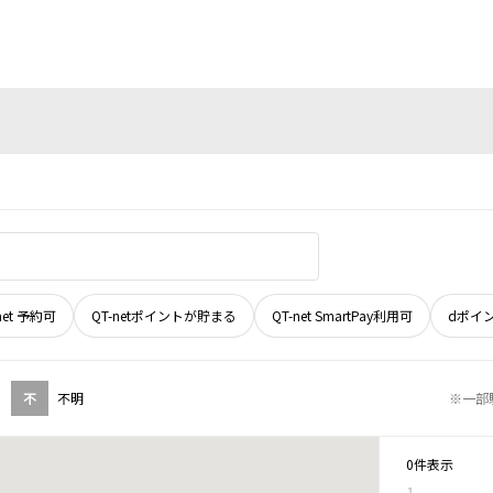
net 予約可
QT-netポイントが貯まる
QT-net SmartPay利用可
dポイ
不
不明
※一部
0件表示
1