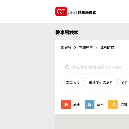
駐車場検索
駐車場検索
愛媛県
宇和島市
津島町脇
空車あり
車椅子対応あり
QT-
満
満車
空
空車
混
混雑