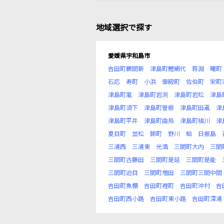
地域選択で探す
愛媛県宇和島市
吉田町鶴間新
津島町鰹網代
蒋淵
曙町
石応
寿町
小浜
御殿町
佐伯町
栄町
津島町嵐
津島町岩渕
津島町岩松
津島
津島町須下
津島町曽根
津島町田颪
津
津島町平井
津島町曲烏
津島町槇川
津
夏目町
並松
錦町
野川
蛤
日振島
三浦西
三浦東
光満
三間町大内
三間
三間町古藤田
三間町是延
三間町是能
三間町迫目
三間町増田
三間町三間中間
吉田町魚棚
吉田町裡町
吉田町沖村
吉
吉田町西小路
吉田町東小路
吉田町深浦