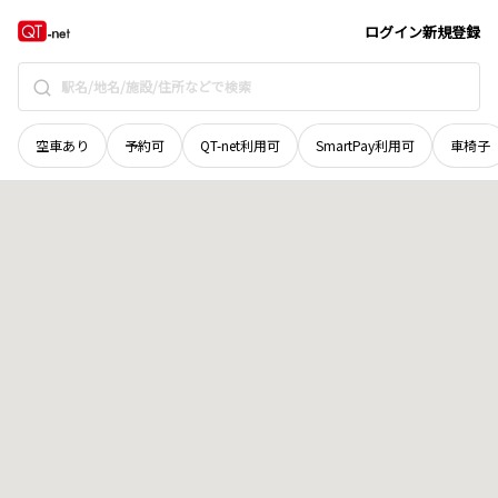
愛媛県
宇和島市
笹町
地域選択で探す
ログイン
新規登録
空車あり
予約可
QT-net利用可
SmartPay利用可
車椅子